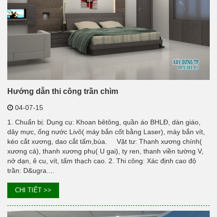
Hướng dẫn thi công trần chìm
04-07-15
1. Chuẩn bị: Dụng cụ: Khoan bêtông, quần áo BHLĐ, dàn giáo,
dây mực, ống nước Livô( máy bắn cốt bằng Laser), máy bắn vít,
kéo cắt xương, dao cắt tấm,búa. Vật tư: Thanh xương chính(
xương cá), thanh xương phụ( U gai), ty ren, thanh viền tường V,
nở dạn, ê cu, vít, tấm thạch cao. 2. Thi công: Xác định cao độ
trần: D&ugra....
CHI TIẾT >>