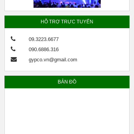
USG Boral Giới Thiệu Tấm Thạch Cao Mỹ Cao
HỖ TRỢ TRỰC TUYẾN
Cấp
09.3223.6677
090.6886.316
gypco.vn@gmail.com
BẢN ĐỒ
Thông báo: Kết thúc cuộc thi ảnh "Góc Nhà Tôi
Yêu"