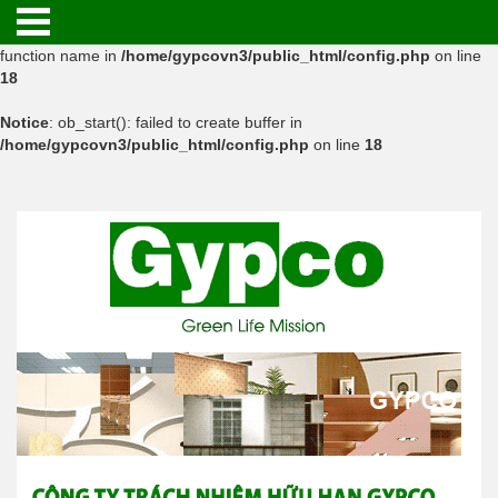
Warning
: ob_start(): function 'minify_output' not found or invalid
function name in
/home/gypcovn3/public_html/config.php
on line
18
Notice
: ob_start(): failed to create buffer in
/home/gypcovn3/public_html/config.php
on line
18